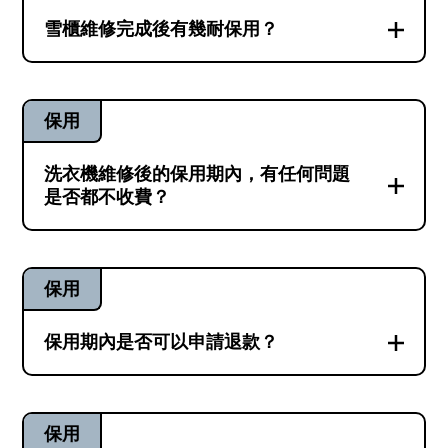
維修。如因安裝問題、零件不適用等原因導
用期。
雪櫃維修完成後有幾耐保用？
致故障反覆，機器必定會在短時間內出現異
你的雪櫃於成功維修後，維修兵團會為雪櫃
常。因此三個月保用期即可完全確保這是一
更詳細解答 ⮕
提供三個月保用期。如保用期內出現同樣的
次成功的維修。
保用
故障，兵團會再安排師傅免費上門檢查維
修。兵團團長提提你：視乎不同型號雪櫃的
更詳細解答 ⮕
洗衣機維修後的保用期內，有任何問題
制冷效能，於雪櫃維修完成後的最初12-24小
是否都不收費？
時內，櫃內溫度是未穩定的。期間盡量不太
於保用期內，如你的洗衣機出現同樣的故障
常打開雪櫃門，直至溫度穩定之後，就可以
情況，維修兵團會立即為你跟進，並安排師
如常使用。
保用
傅免費上門檢查維修。除非保用期內出現的
故障情況與之前的故障情況明顯毫無關聯，
保用期內是否可以申請退款？
更詳細解答 ⮕
我們才會當成新的落單處理。否則，只要電
縱使情況罕見，若你的家電於保用期內出現
話中無法判斷兩次故障是否有關聯，我們都
同樣的故障情況，我們會安排師傅免費上門
會免費上門檢查。
保用