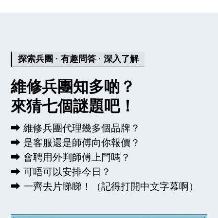
蟑螂、老鼠、壁虎入侵機件；寵物咬斷電線
或造成其他破壞等等‍。
更詳細解答 ⮕
探索兵團 · 有趣問答 · 深入了解
維修兵團知多啲？
來猜七個謎題吧！
⮕ 維修兵團代理幾多個品牌？
⮕ 是客服還是師傅向你報價？
⮕ 會聘用外判師傅上門嗎？
⮕ 可唔可以安排今日？
⮕ 一齊去片睇睇！（記得打開中文字幕啊）