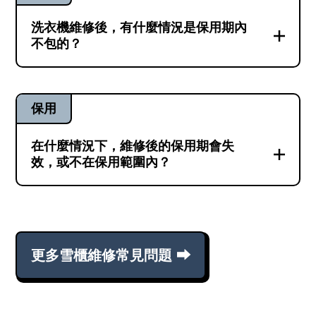
檢查維修。經師傅檢查後，如確認這次的故
障與之前的故障情況相同，只要再符合以下
更詳細解答 ⮕
洗衣機維修後，有什麼情況是保用期內
其中一個條件，你即可向維修兵團申請把上
不包的？
門費以外的費用全數退回：1. 師傅確認機器
倘若你的洗衣機於保用期內出現新的故障情
無法繼續維修；2. 師傅確認需另加費用更換
況，而且這個故障明顯與之前的問題毫無關
另一個零件，而你選擇不再維修。
保用
聯。那麼，這個新故障並不在我們所提供的
保用服務範圍內。但如果你的洗衣機出現的
在什麼情況下，維修後的保用期會失
更詳細解答 ⮕
問題，在電話中是難以判斷出與之前的故障
效，或不在保用範圍內？
是否有關聯，那麼我們會先為你安排師傅免
包括幾個情況：已超出收據上列明的指定保
費上門檢查作確認。
用期期間。保用期內，該部機曾被維修兵團
以外的師傅檢查、拆機或改裝。該部機曾被
更詳細解答 ⮕
更多雪櫃維修常見問題 ⮕
錯誤操作、疏忽使用、被惡意破壞而導致的
人為損壞。因天災，或入侵物等意外事件而
引致的損壞。包括被天雨淋濕、被水浸；被