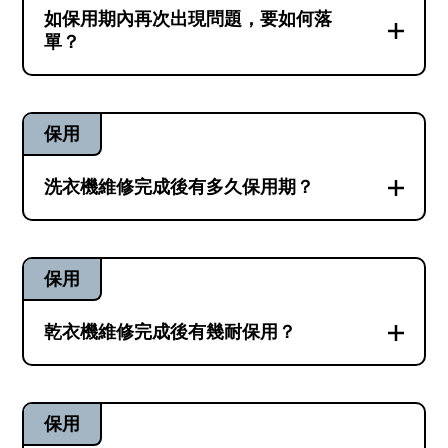
如保用期內再次出現問題，要如何落
單？
當你的家電在保用期內再次出現問題，只需
致電23604000，或WhatsApp到66002236即
保用
可立即安排。事實上，由你首次聯絡兵團開
始，兵團的客戶管理系統就會將你的稱呼、
洗衣機維修完成後有多久保用期？
機器，報價內容，及所有WhatsApp及電話對
你的洗衣機於成功維修後，維修兵團會為洗
話，都自動紀錄於系統內。因此，當你再次
衣機提供三個月保用期。如保用期內出現同
聯絡我們時，客服可以即時為你從任何進度
保用
樣的故障，兵團會再安排師傅免費上門檢查
開始繼續跟進。
維修。如因安裝問題、零件不適用等原因導
乾衣機維修完成後有幾耐保用？
致故障反覆，機器必定會在短時間內出現異
更詳細解答 ⮕
你的乾衣機於成功維修後，維修兵團會為乾
常。因此三個月保用期即可完全確保這是一
衣機提供三個月保用期。如保用期內出現同
次成功的維修。而清理內膽異物及清理排水
保用
樣的故障，兵團會再安排師傅免費上門檢查
系統，因涉及人為因素，只會提供一個月保