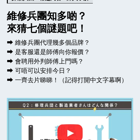
維修兵團知多啲？
來猜七個謎題吧！
⮕ 維修兵團代理幾多個品牌？
⮕ 是客服還是師傅向你報價？
⮕ 會聘用外判師傅上門嗎？
⮕ 可唔可以安排今日？
⮕ 一齊去片睇睇！（記得打開中文字幕啊）