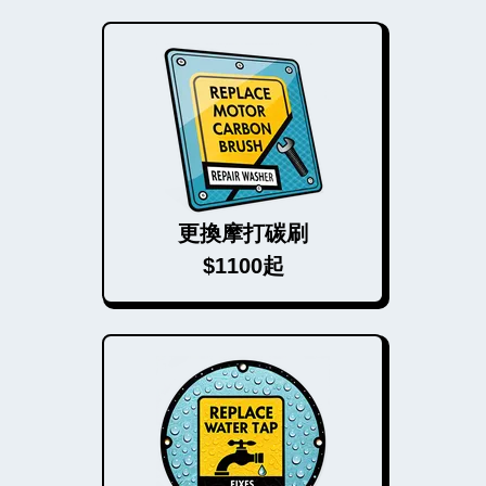
更換摩打碳刷
$1100起