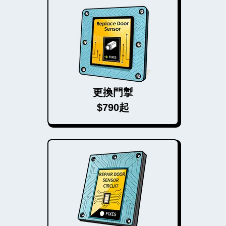
更換門掣
$790起