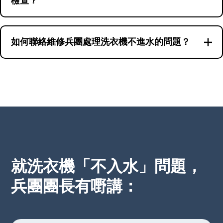
檢查？
首先確認水龍頭是否正常供水，然後檢查洗衣機面
板是否有異常燈號或聲音，最後檢查洗衣機門鎖是
如何聯絡維修兵團處理洗衣機不進水的問題？
否正常工作。這些步驟可以幫助你初步判斷問題所
遇到洗衣機不進水問題時，你可以通過WhatsApp
在。
號碼66766466聯絡維修兵團。我們提供專業的洗衣
機維修服務，幫助你快速有效地解決問題。
就洗衣機「不入水」問題，
兵團團長有嘢講：