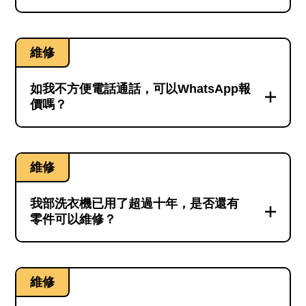
作。一旦你決定提出維修請求，維修團隊就
如你的洗衣機上貼有能源標籤，標籤上會印
會根據故障和型號安排必要的零件。以便在
有清晰的型號。型號一般是混合了英文字母
師傅到達時能夠更快更準確地完成維修工
維修
和數字的組合。如你的洗衣機沒有能源標
作。
籤，可以看看操作面板或機背的貼紙。前置
如我不方便電話通話，可以WhatsApp報
式洗衣機可打開過濾器，看看蓋內的貼紙；
價嗎？
更詳細解答 ⮕
或打開機門後，內門框上亦會有貼紙。而上
當然可以，我們會根據你的需要，以電話或
置式洗衣機除了過濾器蓋內的貼紙外，還可
WhatsApp處理家電維修報價。如你不方便電
以打開機門看看門勾附近的貼紙。
維修
話溝通，我們也可以全程通過WhatsApp處
理，將詳細的報價內容以文字方式發送給
我部洗衣機已用了超過十年，是否還有
更詳細解答 ⮕
你。問題是，家電故障的細微差別可能會對
零件可以維修？
報價造成很大的影響。你若能抽空與我們作
一般情況下，即使你使用的是很舊款的洗衣
電話對話，除了可以大幅提升報價準確度之
機，維修兵團都有好大機會可以找到適用的
外，你對家電維修細節也會更明確。
維修
全新原廠零件。即使原廠的新零件與舊零件