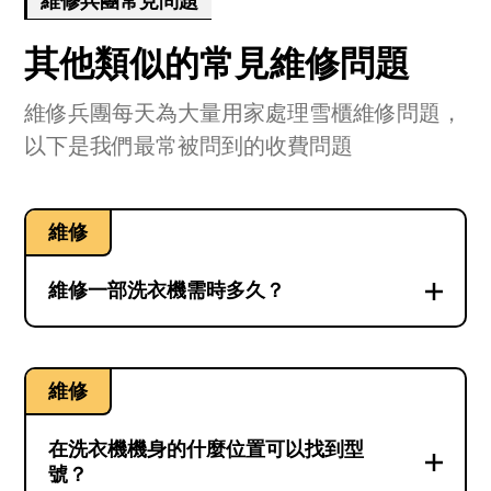
維修兵團常見問題
其他類似的常見維修問題
維修兵團每天為大量用家處理雪櫃維修問題，
以下是我們最常被問到的收費問題
維修
維修一部洗衣機需時多久？
維修洗衣機的時間可能會有很大的不同，取
決於故障和型號。通常情況下，所需時間在
維修
10分鐘到1小時之間。事實上，成功維修不僅
僅是師傅在你家裡幾十分鐘的工作。在師傅
在洗衣機機身的什麼位置可以找到型
到達之前，維修團隊已經開始進行籌備工
號？