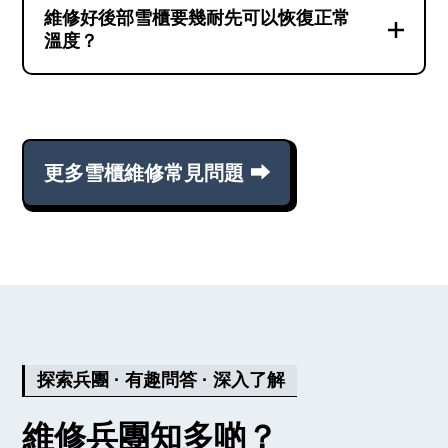
在外觀或安裝方式上出現變化，維修兵團都
維修好後部雪櫃要幾耐先可以恢復正常
更詳細解答 ⮕
有辦法在確保洗衣機運作正常的情況下，將
溫度？
新零件完好地安裝在機器上。當原廠告知你
當你的雪櫃成功維修後，至少需要8-12小
部洗衣機太舊，沒有零件可以維修的時候，
時，才可恢復到正常溫度及運作狀態。然
我們也能為你在海外廠商得到全新原廠零
而，不同款式的雪櫃，恢復速度會有分別，
件。
更多雪櫃維修常見問題 ⮕
有些機款可能需要24小時才能恢復正常溫
度。維修完成後的首24小時，應盡量避免打
更詳細解答 ⮕
開雪櫃門，讓機器盡早回復穩定溫度，以免
食物變壞。
更詳細解答 ⮕
探索兵團 · 有趣問答 · 深入了解
維修兵團知多啲？