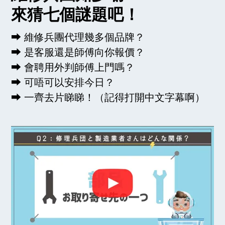
來猜七個謎題吧！
⮕ 維修兵團代理幾多個品牌？
⮕ 是客服還是師傅向你報價？
⮕ 會聘用外判師傅上門嗎？
⮕ 可唔可以安排今日？
⮕ 一齊去片睇睇！（記得打開中文字幕啊）