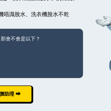
機唔識脫水、洗衣機脫水不乾
，那會不會是以下？
價助理 ⮕