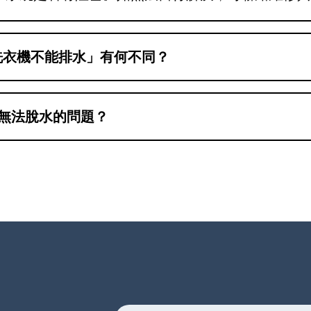
洗衣機不能排水」有何不同？
機內部無積水，但衣物未能脫水或滾筒未高速轉動
量。這兩種情況需要不同的維修方法，確認實際情
機無法脫水的問題？
撥打維修熱線23604000或透過WhatsApp66
，幫助您迅速解決問題。