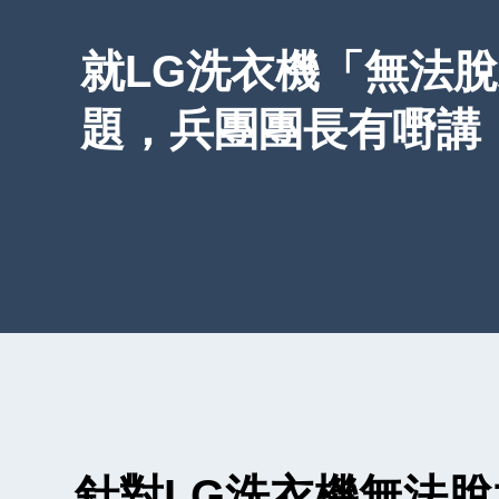
就LG洗衣機「無法
題，兵團團長有嘢講
針對LG洗衣機無法