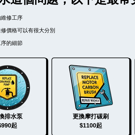
的維修工序
維修價格可以有很大分別
工序的細節
換排水泵
更換摩打碳刷
$990起
$1100起