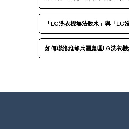
「LG洗衣機無法脫水」與「LG
「洗衣機無法脫水」通常指洗衣
洗衣機內部有水浸，即使只是少
如何聯絡維修兵團處理LG洗衣
遇到洗衣機無法脫水問題時，可以通過
供專業的洗衣機檢查和維修服務