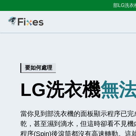
部LG洗衣
要如何處理
LG洗衣機
無
當你見到部洗衣機的面板顯示程序已完
乾，甚至濕到滴水，但這時卻看不見機
程序(Spin)後滾筒都沒有高速轉動。