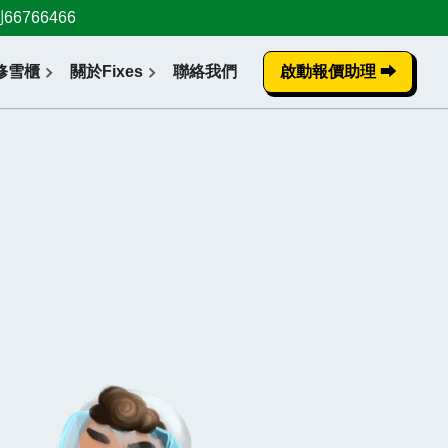
766466
修雪櫃
關於Fixes
聯絡我們
啟動報價助理 ⮕