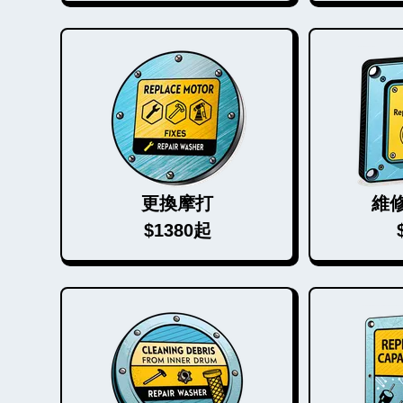
更換摩打
維
$1380起