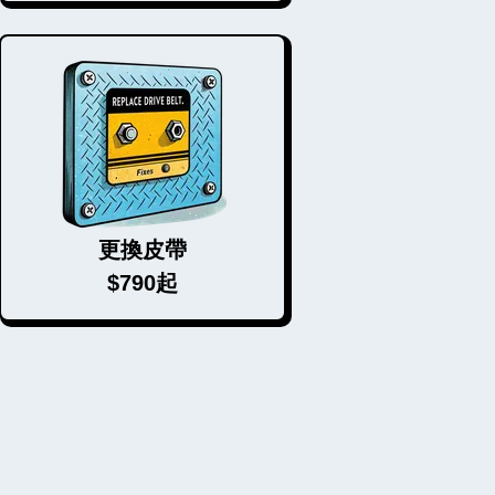
更換皮帶
$790起