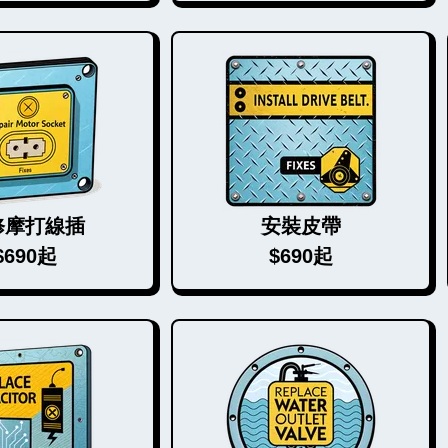
修摩打線插
安裝皮帶
$690起
$690起