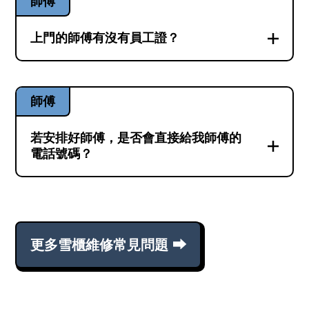
師傅
上門的師傅有沒有員工證？
員工證是維修兵團師傅的必備證件之一。員
工證上除了印有公司的資料，還有家電維修
師傅
師傅的相和名字等個人信息。企業的基本責
任，是保證員工的專業質素。而員工證既代
若安排好師傅，是否會直接給我師傅的
表師傅的身份，也是保證客人安全的重要因
電話號碼？
素。因此，維修兵團的師傅除了會佩戴員工
只要你選擇於維修兵團落單維修，那麼，在
證，亦會身穿帶有Fixes logo的制服。
整個過程中，你都不會需要與維修師傅以電
話方式聯繫。所有溝通及上門確認程序，甚
更詳細解答 ⮕
更多雪櫃維修常見問題 ⮕
至部份自動化功能，都集中一個電話號碼的
WhatsApp內處理。而客服團隊利用這套系
統，實現連接客人與師傅之間的緊密橋樑。