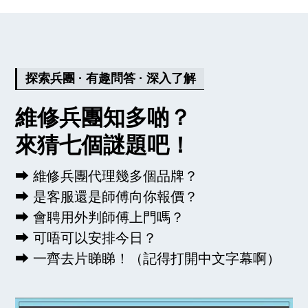
因此，如果你有任何問題，直接聯絡客服可
以得到更加全面清晰的回覆。
更詳細解答 ⮕
探索兵團 · 有趣問答 · 深入了解
維修兵團知多啲？
來猜七個謎題吧！
⮕ 維修兵團代理幾多個品牌？
⮕ 是客服還是師傅向你報價？
⮕ 會聘用外判師傅上門嗎？
⮕ 可唔可以安排今日？
⮕ 一齊去片睇睇！（記得打開中文字幕啊）