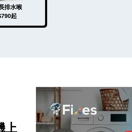
長排水喉
$790起
機上