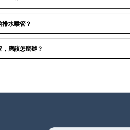
機的排水喉管？
因不同型號的洗衣機排水喉設計和口徑不同，建議
並避免運作時漏水。
管，應該怎麼辦？
管，可以先檢查是否有漏水或排水不暢的情況，並
致電2360-4000或WhatsApp 6676-64