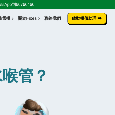
pp到66766466
修雪櫃
關於Fixes
聯絡我們
啟動報價助理 ⮕
水喉管？