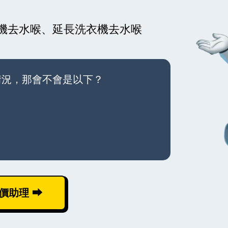
機去水喉、延長洗衣機去水喉
情況，那會不會是以下？
價助理 ⮕