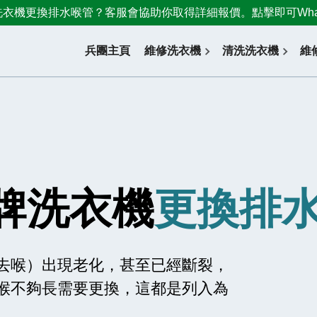
澤牌洗衣機更換排水喉管？客服會協助你取得詳細報價。點擊即可WhatsA
兵團主頁
維修洗衣機
清洗洗衣機
維
豐澤牌洗衣機
更換排
去喉）出現老化，甚至已經斷裂，
喉不夠長需要更換，這都是列入為