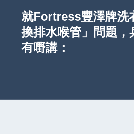
就Fortress豐澤牌
換排水喉管」問題，
有嘢講：