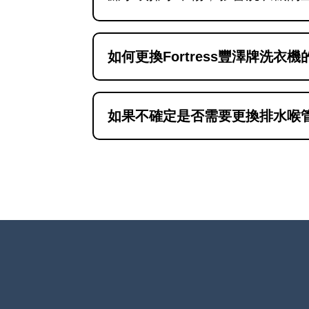
如何更換Fortress豐澤牌洗衣
更換洗衣機排水喉管需要拆機，
供專業上門服務，確保安裝正確
如果不確定是否需要更換排水喉
如果不確定是否需要更換排水喉
問，可聯絡維修兵團師傅上門檢查。歡迎
於香港地區。