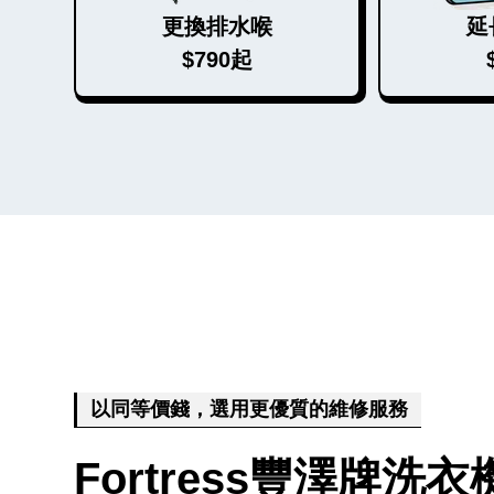
更換排水喉
延
$790起
以同等價錢，選用更優質的維修服務
Fortress豐澤牌洗衣