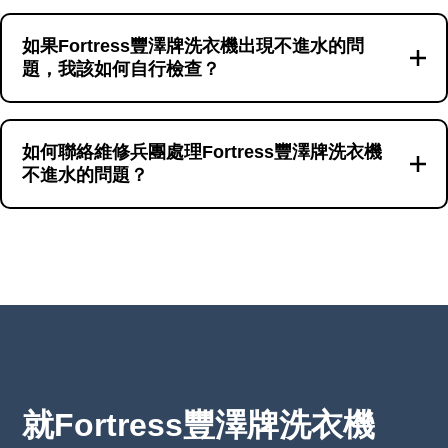
如果Fortress豐澤牌洗衣機出現不進水的問
題，我該如何自行檢查？
首先確認水龍頭是否正常供水，然後檢查洗衣機面
板是否有異常燈號或聲音，最後檢查洗衣機門鎖是
如何聯絡維修兵團處理Fortress豐澤牌洗衣機
不進水的問題？
否正常工作。這些步驟可以幫助你初步判斷問題所
在。
遇到洗衣機不進水問題時，你可以通過WhatsApp
號碼66766466聯絡維修兵團。我們提供專業的洗衣
機維修服務，幫助你快速有效地解決問題。
就Fortress豐澤牌洗衣機