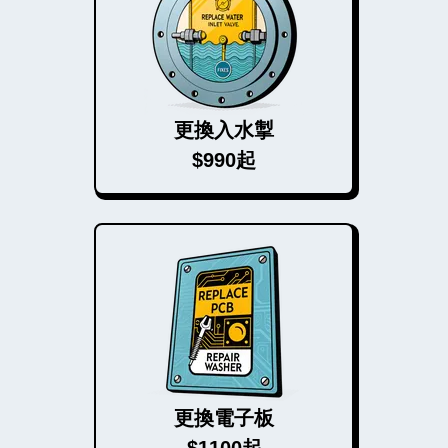
更換入水掣
$990起
更換電子板