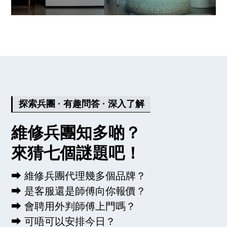
探索兵團 · 有趣問答 · 深入了解
維修兵團知多啲？
來猜七個謎題吧！
⮕ 維修兵團代理幾多個品牌？
⮕ 是客服還是師傅向你報價？
⮕ 會聘用外判師傅上門嗎？
⮕ 可唔可以安排今日？