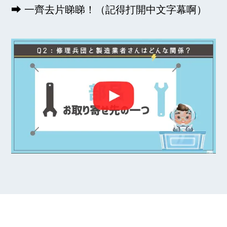
⮕ 一齊去片睇睇！（記得打開中文字幕啊）