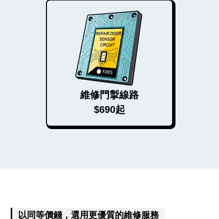
維修門掣線路
$690起
以同等價錢，選用更優質的維修服務