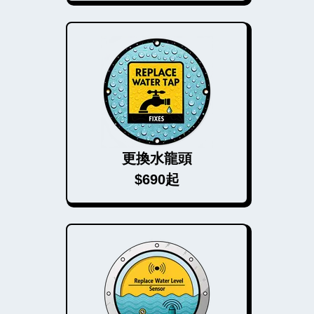
更換水龍頭
$690起