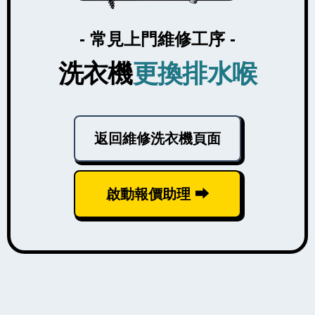
- 常見上門維修工序 -
洗衣機
更換排水喉
返回維修洗衣機頁面
啟動報價助理 ⮕