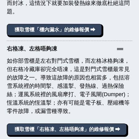
而封冰，這情況下就要加裝發熱線來徹底杜絕這問
題。
獲取雪櫃「櫃內漏水」的維修報價 ⮕
右格凍、左格唔夠凍
如你部雪櫃是左右對門式雪櫃，而左格冰格夠凍，
但右格冷藏庫卻完全唔凍，這是對門式雪櫃最常見
的故障之一。導致這故障的原因也相當多，包括溶
雪系統裡的時間掣、感溫掣、發熱線、過熱保險
絲；運風系統裡的風扇摩打、電子風閘(Dumper)；
恆溫系統的恆溫掣；亦有可能是電子板、壓縮機等
零件故障，或漏雪種導致。
獲取雪櫃「右格凍、左格唔夠凍」的維修報價 ⮕