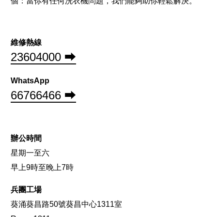
個：當你有任何洗衣機問題，我們能夠助你輕鬆解決。
維修熱線
23604000 ⮕
WhatsApp
66766466 ⮕
辦公時間
星期一至六
早上9時至晚上7時
兵團工場
葵涌葵昌路50號葵昌中心1311室