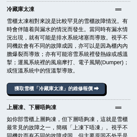
冷藏庫太凍
雪櫃太凍相對來說是比較罕見的雪櫃故障情況。有
時會伴隨着與漏水的情況而發生。當同時有漏水情
況出現，就有可能是排水系統堵塞而導致。視乎不
同機款會有不同的故障成因，亦可以是因為櫃內內
膽爆裂而導致；亦有可能溶雪系統裡發熱線或感溫
掣；運風系統裡的風扇摩打、電子風閘(Dumper)；
或恆溫系統中的恆溫掣導致。
獲取雪櫃「冷藏庫太凍」的維修報價 ⮕
上層凍、下層唔夠凍
如你部雪櫃上層夠凍，但下層唔夠凍，這就是雪櫃
最常見的故障之一，簡稱「上凍下唔凍」。視乎不
同機款而有不同的故障成因。但主要原因不外乎是