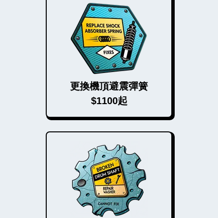
更換機頂避震彈簧
$1100起