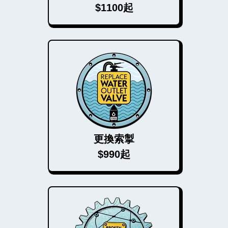
$1100起
更換索掣
$990起