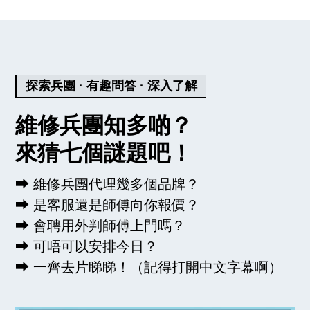
探索兵團 · 有趣問答 · 深入了解
維修兵團知多啲？
來猜七個謎題吧！
⮕ 維修兵團代理幾多個品牌？
⮕ 是客服還是師傅向你報價？
⮕ 會聘用外判師傅上門嗎？
⮕ 可唔可以安排今日？
⮕ 一齊去片睇睇！（記得打開中文字幕啊）