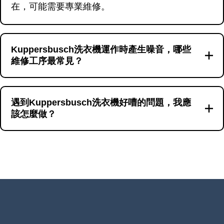
在，可能需要專業維修。
Kuppersbusch洗衣機運作時產生噪音，哪些
維修工序最常見？
對於洗衣機運作時產生的噪音，最常見的維修工序
包括清理內膽異物、清理排水系統、更換排水泵、
遇到Kuppersbusch洗衣機好嘈的問題，我應
該怎麼做？
更換摩打、更換避震器等。不同品牌和型號的洗衣
機可能會有不同的維修需求和費用。
面對洗衣機運作時產生的異常聲音，首先應進行基
本檢查，如確認洗衣機擺放是否穩固，並檢查是否
有異物卡在內膽。若自己無法解決，建議聯絡維修
兵團進行專業檢查。您可以撥打 23604000 或通過
WhatsApp 66766466 聯絡維修服務。