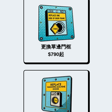
更換單邊門框
$790起