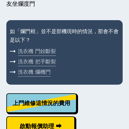
友坐爛度門
如「爛門框」並不是部機現時的情況，那會不會
是以下？
洗衣機
門鉸斷裂
洗衣機
把手斷裂
洗衣機
爛機門
上門維修這情況的費用
啟動報價助理 ⮕