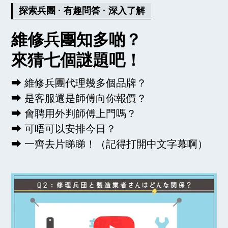
探索兵團 · 有趣問答 · 深入了解
維修兵團知多啲？
來猜七個謎題吧！
⮕ 維修兵團代理幾多個品牌？
⮕ 是客服還是師傅向你報價？
⮕ 會聘用外判師傅上門嗎？
⮕ 可唔可以安排今日？
⮕ 一齊去片睇睇！（記得打開中文字幕啊）