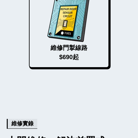
維修門掣線路
$690起
維修實錄