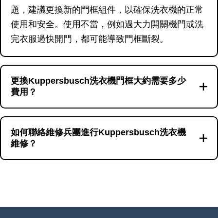
題，建議更換新的門框組件，以確保洗衣機的正常
使用和安全。使用不當，例如過大力開關機門或洗
完衣服過快開門，都可能導致門框斷裂。
更換Kuppersbusch洗衣機門框大約需要多少
費用？
更換洗衣機門框的費用可能因洗衣機的品牌和型號
而有所不同。一般來說，更換內外門框的起價約為
如何聯絡維修兵團進行Kuppersbusch洗衣機
維修？
790港幣，而更換單邊門框的起價則為690港幣起。
具體報價可透過聯絡維修兵團獲得。
若你的洗衣機出現問題，可透過撥打維修熱線
23604000或通過WhatsApp號碼66766466聯絡維
修兵團。維修兵團提供專業的洗衣機維修服務，確
保你的洗衣機能快速恢復正常運作。